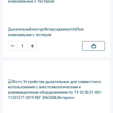
Дыхательный контур Интерседжикал UniFlow
коаксиальные с тестером
–
+