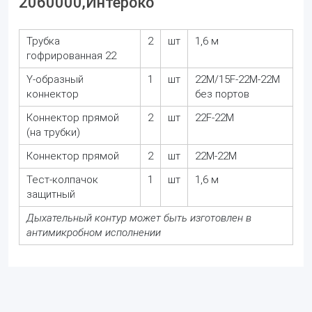
2060000,Интероко
Трубка
2
шт
1,6 м
гофрированная 22
Y-образный
1
шт
22М/15F-22М-22М
коннектор
без портов
Коннектор прямой
2
шт
22F-22М
(на трубки)
Коннектор прямой
2
шт
22М-22М
Тест-колпачок
1
шт
1,6 м
защитный
Дыхательный контур может быть изготовлен в
антимикробном исполнении