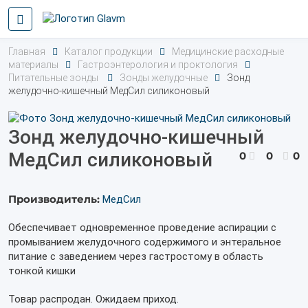
Главная
Каталог продукции
Медицинские расходные
материалы
Гастроэнтерология и проктология
Питательные зонды
Зонды желудочные
Зонд
желудочно-кишечный МедСил силиконовый
Зонд желудочно-кишечный
МедСил силиконовый
0
0
0
Производитель:
МедСил
Обеспечивает одновременное проведение аспирации с
промыванием желудочного содержимого и энтеральное
питание с заведением через гастростому в область
тонкой кишки
Товар распродан. Ожидаем приход.