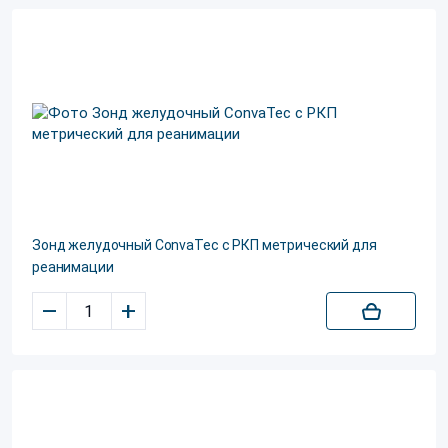
Зонд желудочный ConvaTec с РКП метрический для
реанимации
–
+