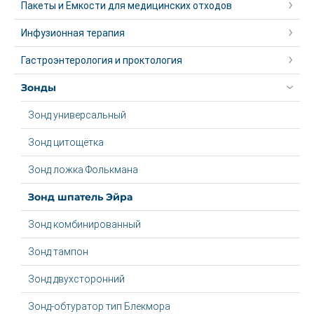
Пакеты и Емкости для медицинских отходов
Инфузионная терапия
Гастроэнтерология и проктология
Зонды
Зонд универсальный
Зонд цитощётка
Зонд ложка Фолькмана
Зонд шпатель Эйра
Зонд комбинированный
Зонд тампон
Зонд двухсторонний
Зонд-обтуратор тип Блекмора