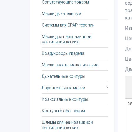
Сопутствующие товары
со
тр
Маски дыхательные
кат
Системы для CPAP-терапии
Из
Маски для неинвазивной
Це
вентиляции легких
До
Воздуховоды гведела
Цв
Маски анестезиологические
Дл
Дыхательные контуры
Ларингеальные маски
Коаксиальные контуры
S
Контуры с обогревом
Шлемы для неинвазивной
вентиляции легких