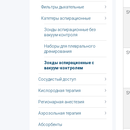
Фильтры дыхательные
S
Катетеры аспирационные
Зонды аспирационные без
вакуум-контроля
Наборы для плеврального
дренирования
S
Зонды аспирационные с
вакуум-контролем
Сосудистый доступ
Кислородная терапия
S
Регионарная анестезия
Аэрозольная терапия
Абсорбенты