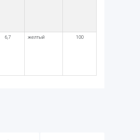
6,7
желтый
100