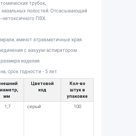
томических трубок,
 и назальных полостей. Отсасывающий
о-нетоксичного ПВХ.
пирали, имеют атравматичные края.
единения с вакуум-аспиратором.
размера изделия.
, срок годности - 5 лет.
Внешний
Цветовой
Кол-во
иаметр,
код
штук в
мм
упаковке
1,7
серый
100