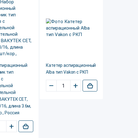
спирационный
Катетер аспирационный
ик тип
Alba тип Vakon с РКП
 с
–
+
ельной
тельной
 ВАКУТЕК СЕТ,
/16, длина 3.6м,
р., Россия
+