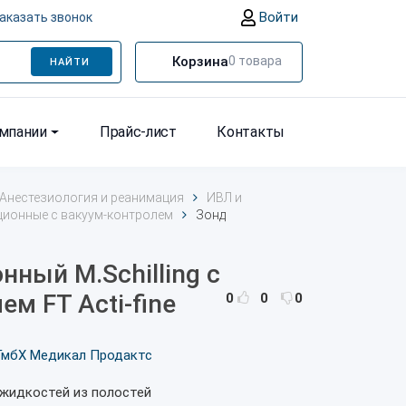
Войти
аказать звонок
Корзина
0
товара
НАЙТИ
омпании
Прайс-лист
Контакты
Анестезиология и реанимация
ИВЛ и
ционные с вакуум-контролем
Зонд
нный M.Schilling с
м FT Acti-fine
0
0
0
ГмбХ Медикал Продактс
 жидкостей из полостей