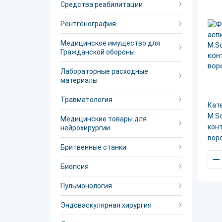
Средства реабилитации
Рентгенография
Медицинское имущество для
Гражданской обороны
Лабораторные расходные
материалы
Травматология
Кат
M.Sc
Медицинские товары для
кон
нейрохирургии
вор
Бритвенные станки
–
Биопсия
Пульмонология
Эндоваскулярная хирургия