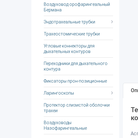
Воздуховод орофарингеальный
Бермана
Эндотрахеальные трубки
Трахеостомические трубки
Угловые коннекторы для
дыхательных контуров
Переходники для дыхательного
контура
Фиксаторы прон-позиционные
Оп
Ларингоскопы
Протектор слизистой оболочки
Те
трахеи
ко
Воздуховоды
Назофарингеальные
Ас