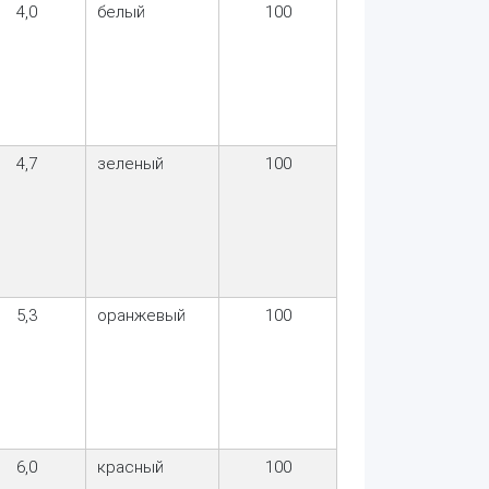
4,0
белый
100
4,7
зеленый
100
5,3
оранжевый
100
6,0
красный
100