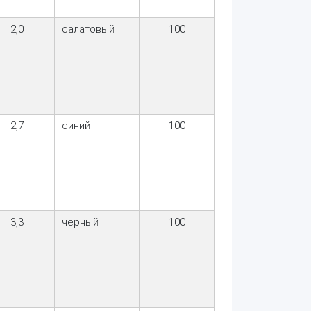
2,0
салатовый
100
2,7
синий
100
3,3
черный
100