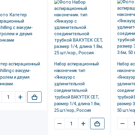
етер аспирационный
Набор aспирационный
Набор a
hilling с вакуум-
наконечник тип
наконечн
тролем и двумя
«Янкауэр с
«Янкауэр
онками
удлинительной
удлинит
соединительной
соедини
+
трубкой ВАКУТЕК СЕТ,
трубкой
размер 1/4, длина 1.8м,
размер 3
25 шт/кор., Россия
50 шт/ко
–
+
–