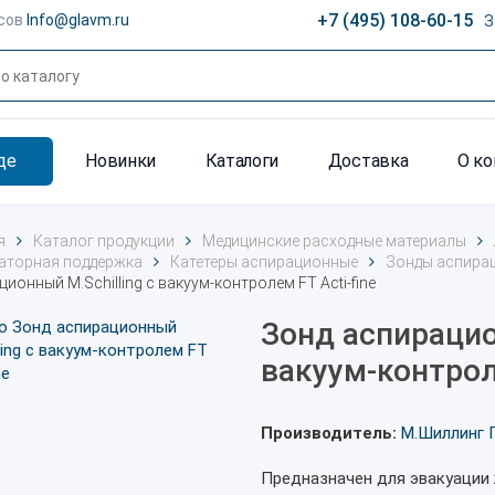
+7 (495) 108-60-15
сов
Info@glavm.ru
З
де
Новинки
Каталоги
Доставка
О к
я
Каталог продукции
Медицинские расходные материалы
аторная поддержка
Катетеры аспирационные
Зонды аспира
ионный M.Schilling с вакуум-контролем FT Acti-fine
Зонд аспирацио
вакуум-контроле
Производитель:
М.Шиллинг 
Предназначен для эвакуации