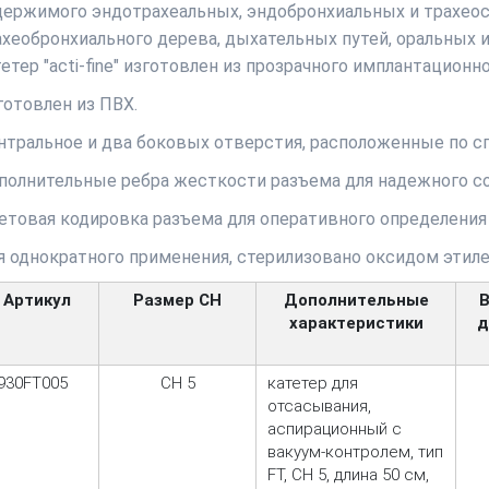
держимого эндотрахеальных, эндобронхиальных и трахеос
ахеобронхиального дерева, дыхательных путей, оральных
етер "acti-fine" изготовлен из прозрачного имплантационн
готовлен из ПВХ.
нтральное и два боковых отверстия, расположенные по с
полнительные ребра жесткости разъема для надежного со
етовая кодировка разъема для оперативного определения 
я однократного применения, стерилизовано оксидом этилена
Артикул
Размер CH
Дополнительные
характеристики
д
930FT005
CH 5
катетер для
отсасывания,
аспирационный с
вакуум-контролем, тип
FT, CH 5, длина 50 см,