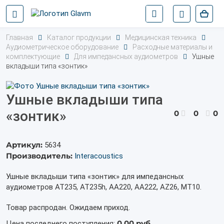
Главная
Каталог продукции
Медицинская техника
Аудиометрическое оборудование
Расходные материалы и
комплектующие
Для импедансных аудиометров
Ушные
вкладыши типа «зонтик»
Ушные вкладыши типа
«зонтик»
0
0
0
Артикул:
5634
Производитель:
Interacoustics
Ушные вкладыши типа «зонтик» для импедансных
аудиометров AT235, AT235h, AA220, AA222, AZ26, MT10.
Товар распродан. Ожидаем приход.
0,00 руб.
Цена последнего поступления: