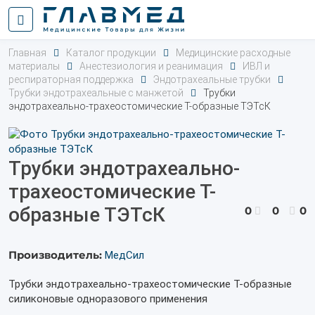
Главная
Каталог продукции
Медицинские расходные
материалы
Анестезиология и реанимация
ИВЛ и
респираторная поддержка
Эндотрахеальные трубки
Трубки эндотрахеальные с манжетой
Трубки
эндотрахеально-трахеостомические Т-образные ТЭТсК
Трубки эндотрахеально-
трахеостомические Т-
образные ТЭТсК
0
0
0
Производитель:
МедСил
Трубки эндотрахеально-трахеостомические Т-образные
силиконовые одноразового применения