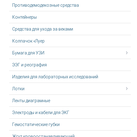
Противодемодекозные средства
Контейнеры
Средства для ухода за веками
Колпачок «Луер
Бумага для УЗИ
ЭЭГ и реография
Изделия для лабораторных исследований
Лотки
Ленты диаграмные
Электроды и кабели для ЭКГ
Гемостатические губки
Жгут крoвooстaнaвливaющий