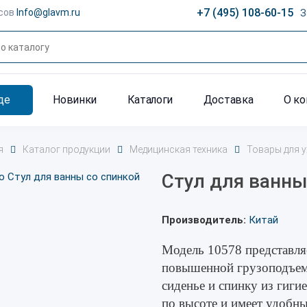
+7 (495) 108-60-15
сов
Info@glavm.ru
З
де
Новинки
Каталоги
Доставка
О к
я
Каталог продукции
Медицинская техника
Товары для у
Стул для ванны
Производитель:
Китай
Модель 10578 представляе
повышенной грузоподъем
сиденье и спинку из гиги
по высоте и имеет удобн