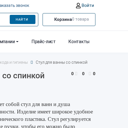
Войти
аказать звонок
Корзина
0
товара
НАЙТИ
омпании
Прайс-лист
Контакты
хода и гигиены
Стул для ванны со спинкой
 со спинкой
0
0
0
т собой стул для ванн и душа
ности. Изделие имеет широкое удобное
енического пластика. Стул регулируется
ые ручки, чтобы его можно было