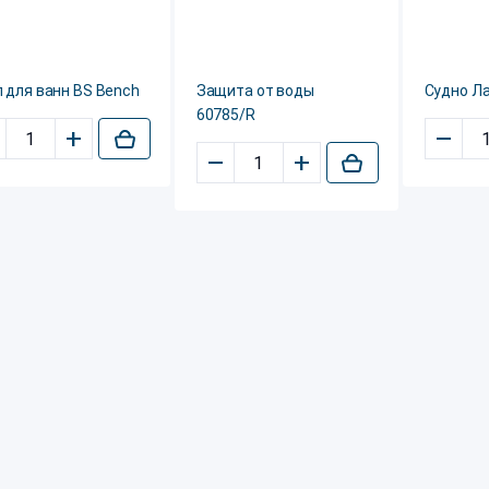
 для ванн BS Bench
Защита от воды
Судно Л
60785/R
+
–
–
+