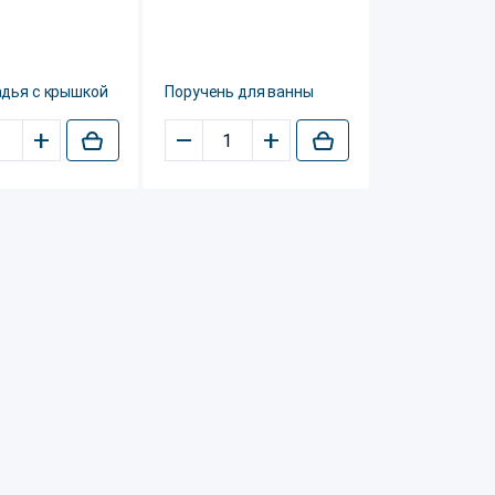
адья с крышкой
Поручень для ванны
+
–
+