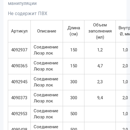
манипуляции
Не содержит ПВХ
Объем
Длина
Внутр
Артикул
Описание
заполнения
(см)
Ø, м
(мл)
Соединение
4092937
150
1,2
1,0
Люэр лок
Соединение
4090365
150
4,7
2,0
Люэр лок
Соединение
4092945
300
2,3
1,0
Люэр лок
Соединение
4090373
300
9,4
2,0
Люэр лок
Соединение
4092953
500
1,0
Люэр лок
Соединение
4090438
500
2,0