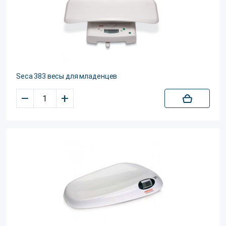
Seca 383 весы для младенцев
–
+