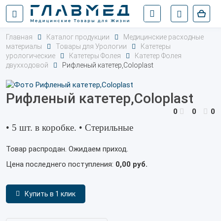
Главная
Каталог продукции
Медицинские расходные
материалы
Товары для Урологии
Катетеры
урологические
Катетеры Фолея
Катетер Фолея
двухходовой
Рифленый катетер,Coloplast
Рифленый катетер,Coloplast
0
0
0
• 5 шт. в коробке. • Стерильные
Товар распродан. Ожидаем приход.
Цена последнего поступления:
0,00 руб.
Купить в 1 клик