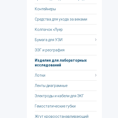
Контейнеры
Средства для ухода за веками
Колпачок «Луер
Бумага для УЗИ
ЭЭГ и реография
Изделия для лабораторных
исследований
Лотки
Ленты диаграмные
Электроды и кабели для ЭКГ
Гемостатические губки
Жгут крoвooстaнaвливaющий