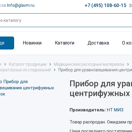
+7 (495) 108-60-15
сов
Info@glavm.ru
З
де
Новинки
Каталоги
Доставка
О к
я
Каталог продукции
Медицинские расходные материалы
бораторных исследований
Прибор для уравновешивания центр
Прибор для ур
центрифужных 
Производитель:
НТ МИЗ
Товар распродан. Ожидаем пр
Цена последнего поступлени