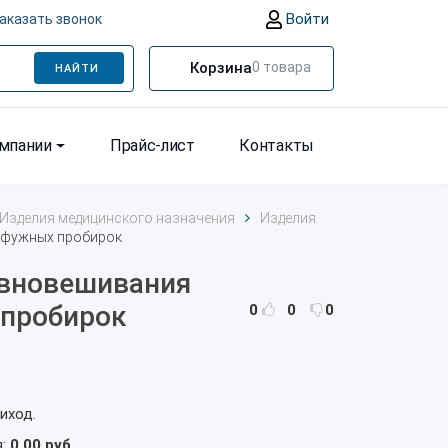
Войти
аказать звонок
Корзина
0
товара
НАЙТИ
омпании
Прайс-лист
Контакты
Изделия медицинского назначения
Изделия
ифужных пробирок
авновешивания
пробирок
0
0
0
иход.
я:
0,00 руб.