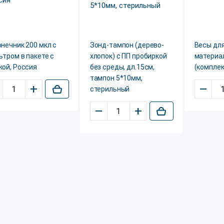
нечник 200 мкл с
Зонд-тампон (дерево-
Весы дл
тром в пакете с
хлопок) с ПП пробиркой
материа
кой, Россия
без среды, дл.15см,
(комплек
тампон 5*10мм,
+
–
стерильный
–
+