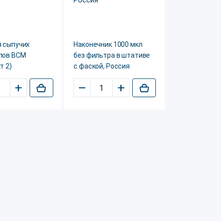
я сыпучих
Наконечник 1000 мкл
лов ВСМ
без фильтра в штативе
т 2)
с фаской, Россия
+
–
+