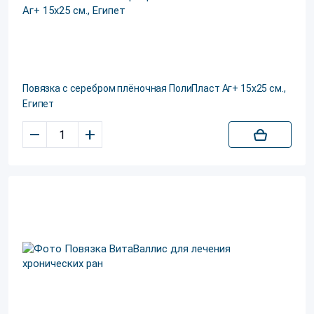
Повязка с серебром плёночная ПолиПласт Аг+ 15х25 см.,
Египет
–
+