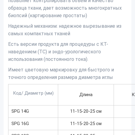
позволяет контролировать объем и качество
образца ткани, дает возможность многократных
биопсий (картирование простаты)
Надежный механизм: надежное вырезывание из
самых компактных тканей
Есть версии продукта для процедуры с КТ-
наведением (ТС) и эндо-урологического
использования (постоянного тока).
Имеет цветовую маркировку для быстрого и
точного определения размера диаметра иглы
Код/ Диаметр (мм)
Длина
К
SPG 14G
11-15-20-25 см
SPG 16G
11-15-20-25 см