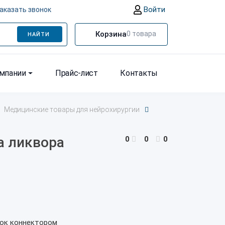
Войти
аказать звонок
Корзина
0
товара
НАЙТИ
омпании
Прайс-лист
Контакты
Медицинские товары для нейрохирургии
а ликвора
0
0
0
лок коннектором