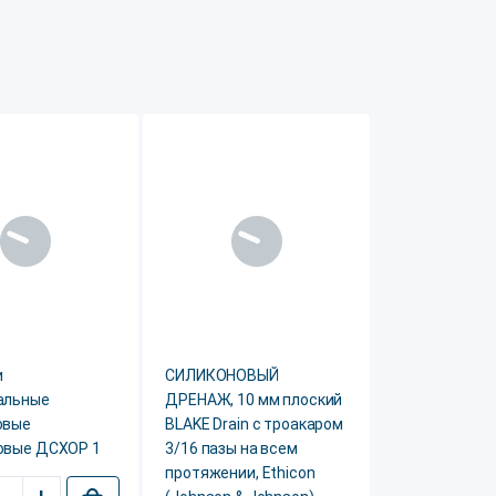
и
СИЛИКОНОВЫЙ
альные
ДРЕНАЖ, 10 мм плоский
овые
BLAKE Drain с троакаром
овые ДСХОР 1
3/16 пазы на всем
протяжении, Ethicon