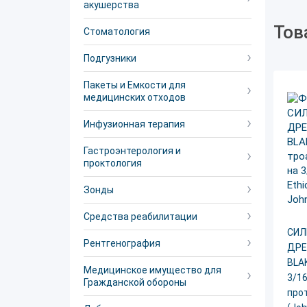
акушерства
Тов
Стоматология
Подгузники
Пакеты и Емкости для
медицинских отходов
Инфузионная терапия
Гастроэнтерология и
проктология
Зонды
Средства реабилитации
СИЛ
Рентгенография
ДРЕ
BLAK
Медицинское имущество для
3/16
Гражданской обороны
прот