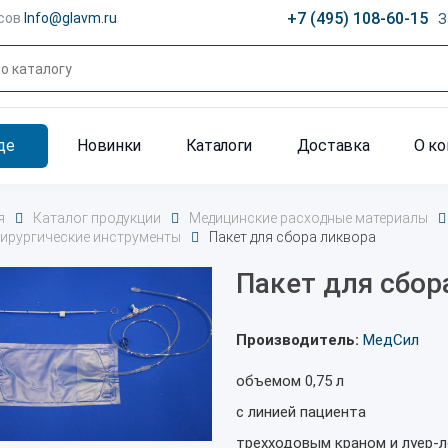
+7 (495) 108-60-15
сов
Info@glavm.ru
З
де
Новинки
Каталоги
Доставка
О к
я
Каталог продукции
Медицинские расходные материалы
ирургические инструменты
Пакет для сбора ликвора
Пакет для сбор
Производитель:
МедСил
объемом 0,75 л
с линией пациента
трехходовым краном и луер-