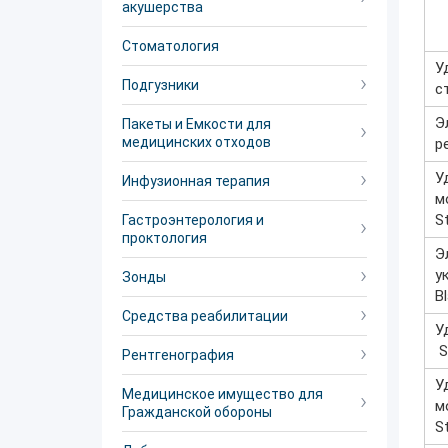
акушерства
Стоматология
У
Подгузники
с
Э
Пакеты и Емкости для
медицинских отходов
р
У
Инфузионная терапия
м
S
Гастроэнтерология и
проктология
Э
у
Зонды
B
Средства реабилитации
У
S
Рентгенография
У
Медицинское имущество для
м
Гражданской обороны
S