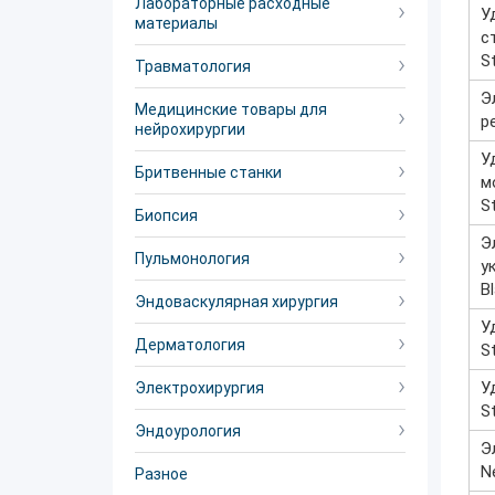
Лабораторные расходные
У
материалы
с
St
Травматология
Э
Медицинские товары для
р
нейрохирургии
У
Бритвенные станки
м
S
Биопсия
Э
Пульмонология
у
B
Эндоваскулярная хирургия
У
Дерматология
St
У
Электрохирургия
S
Эндоурология
Э
N
Разное