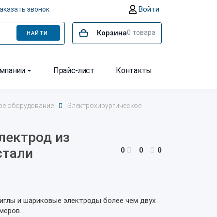
Войти
аказать звонок
Корзина
0
товара
НАЙТИ
омпании
Прайс-лист
Контакты
ое оборудование
Электрохирургическое
лектрод из
стали
0
0
0
 иглы и шариковые электроды более чем двух
меров.