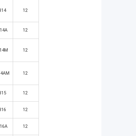
314
12
14A
12
14M
12
14AM
12
315
12
316
12
16A
12