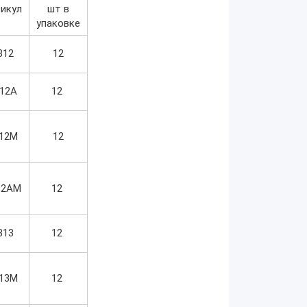
икул
шт в
упаковке
312
12
12A
12
12M
12
12AM
12
313
12
13M
12