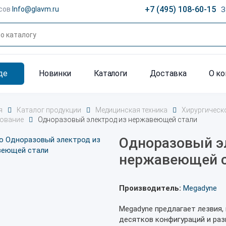
+7 (495) 108-60-15
сов
Info@glavm.ru
З
де
Новинки
Каталоги
Доставка
О к
я
Каталог продукции
Медицинская техника
Хирургическ
ование
Одноразовый электрод из нержавеющей стали
Одноразовый э
нержавеющей 
Производитель:
Megadyne
Megadyne предлагает лезвия,
десятков конфигураций и раз