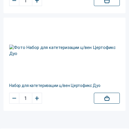
–
+
Набор для катетеризации ц/вен Цертофикс Дуо
–
+