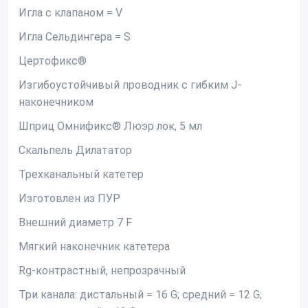
Игла с клапаном = V
Игла Сельдингера = S
Цертофикс®
Изгибоустойчивый проводник с гибким J-
наконечником
Шприц Омнификс® Люэр лок, 5 мл
Скальпель Дилататор
Трехканальный катетер
Изготовлен из ПУР
Внешний диаметр 7 F
Мягкий наконечник катетера
Rg-контрастный, непрозрачный
Три канала: дистальный = 16 G; средний = 12 G;