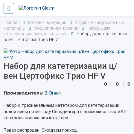
Главная
Каталог продукции
Медицинские расходные
материалы
Инфузионная терапия
Наборы для
катетеризации центральных вен
Набор для катетеризации
ц/вен Цертофикс Трио HF V
Набор для катетеризации ц/
вен Цертофикс Трио HF V
0
0
0
Производитель:
B. Braun
Набор с трехканальным катетером для катетеризации
полой вены по методу Сельдингера с возможностью ЭКГ-
контроля положения катетера
Товар распродан. Ожидаем приход.