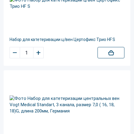
Набор для катетеризации ц/вен Цертофикс Трио HF S
–
+