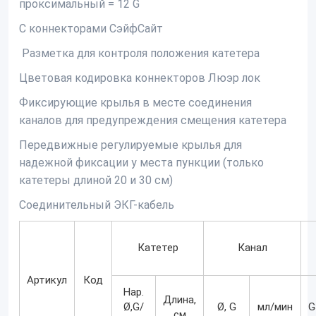
проксимальный = 12 G
С коннекторами СэйфСайт
Разметка для контроля положения катетера
Цветовая кодировка коннекторов Люэр лок
Фиксирующие крылья в месте соединения
каналов для предупреждения смещения катетера
Передвижные регулируемые крылья для
надежной фиксации у места пункции (только
катетеры длиной 20 и 30 см)
Соединительный ЭКГ-кабель
Катетер
Канал
Артикул
Код
Нар.
Длина,
Ø,G/
Ø, G
мл/мин
G
см