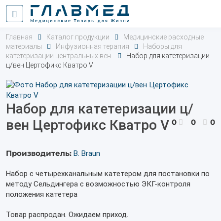
Главная
Каталог продукции
Медицинские расходные
материалы
Инфузионная терапия
Наборы для
катетеризации центральных вен
Набор для катетеризации
ц/вен Цертофикс Кватро V
Набор для катетеризации ц/
вен Цертофикс Кватро V
0
0
0
Производитель:
B. Braun
Набор с четырехканальным катетером для постановки по
методу Сельдингера с возможностью ЭКГ-контроля
положения катетера
Товар распродан. Ожидаем приход.