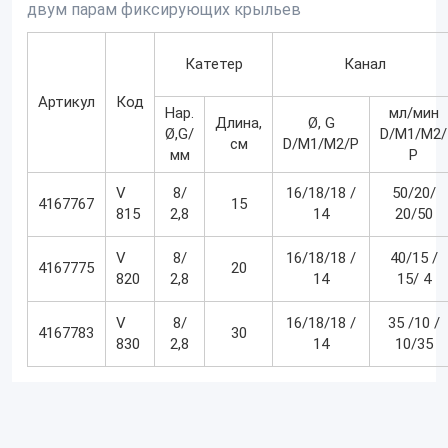
двум парам фиксирующих крыльев
Катетер
Канал
Артикул
Код
Нар.
мл/мин
Длина,
Ø, G
Ø,G/
D/M1/M2/
см
D/M1/M2/P
мм
P
V
8/
16/18/18 /
50/20/
4167767
15
815
2,8
14
20/50
V
8/
16/18/18 /
40/15 /
4167775
20
820
2,8
14
15/ 4
V
8/
16/18/18 /
35 /10 /
4167783
30
830
2,8
14
10/35