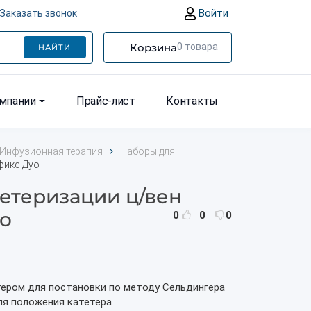
Войти
Заказать звонок
Корзина
0
товара
НАЙТИ
омпании
Прайс-лист
Контакты
Инфузионная терапия
Наборы для
фикс Дуо
тетеризации ц/вен
о
0
0
0
тером для постановки по методу Сельдингера
я положения катетера