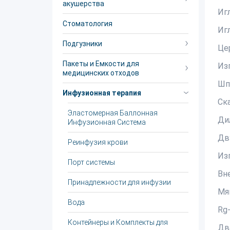
акушерства
Игл
Стоматология
Иг
Подгузники
Це
Пакеты и Емкости для
Из
медицинских отходов
Шп
Инфузионная терапия
Ск
Эластомерная Баллонная
Ди
Инфузионная Система
Дв
Реинфузия крови
Из
Порт системы
Вн
Принадлежности для инфузии
Мя
Вода
Rg
Контейнеры и Комплекты для
Дв