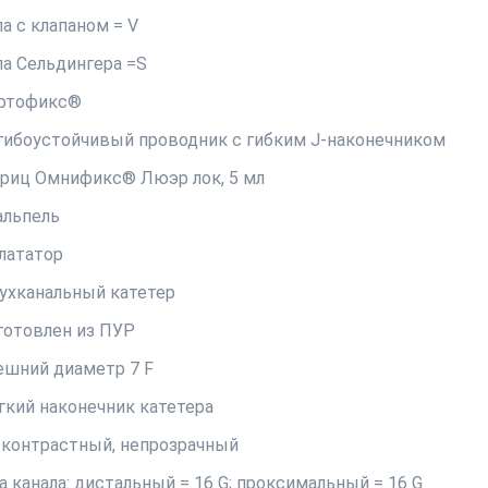
а с клапаном = V
ла Сельдингера =S
ртофикс®
гибоустойчивый проводник с гибким J-наконечником
риц Омнификс® Люэр лок, 5 мл
альпель
лататор
ухканальный катетер
готовлен из ПУР
ешний диаметр 7 F
гкий наконечник катетера
-контрастный, непрозрачный
а канала: дистальный = 16 G; проксимальный = 16 G