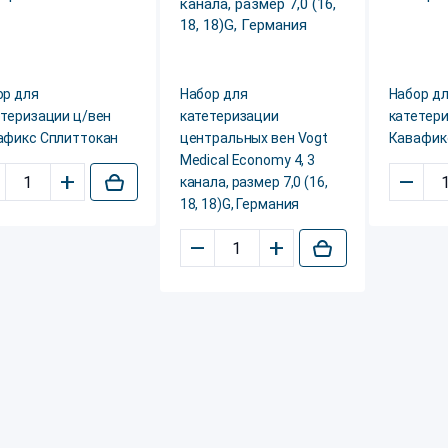
ор для
Набор для
Набор д
етеризации ц/вен
катетеризации
катетери
афикс Сплиттокан
центральных вен Vogt
Кавафик
Medical Еconomy 4, 3
+
–
канала, размер 7,0 (16,
18, 18)G, Германия
–
+