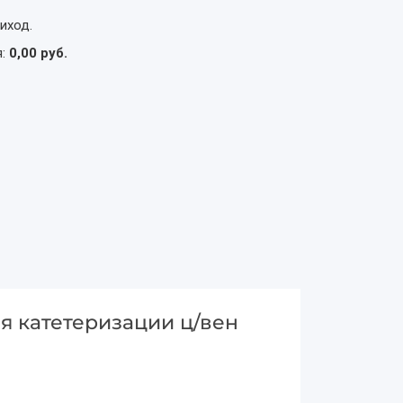
иход.
я:
0,00 руб.
я катетеризации ц/вен