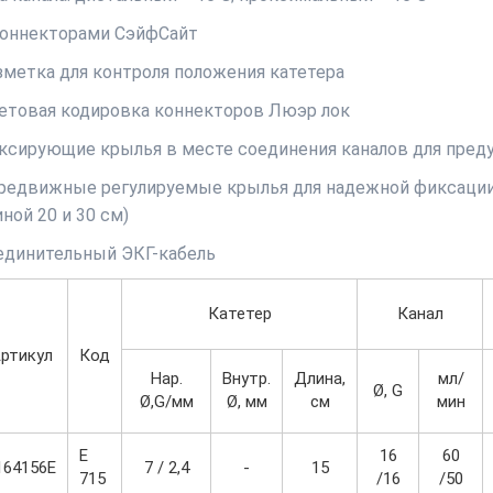
коннекторами СэйфСайт
зметка для контроля положения катетера
етовая кодировка коннекторов Люэр лок
ксирующие крылья в месте соединения каналов для пред
редвижные регулируемые крылья для надежной фиксации 
ной 20 и 30 см)
единительный ЭКГ-кабель
Катетер
Канал
ртикул
Код
Нар.
Внутр.
Длина,
мл/
Ø, G
Ø,G/мм
Ø, мм
см
мин
Е
16
60
164156E
7 / 2,4
-
15
715
/16
/50