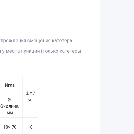
упреждения смещения катетера
у места пункции (только катетеры
Игла
Шт./
уп
Ø,
G×длина,
мм
18× 70
10