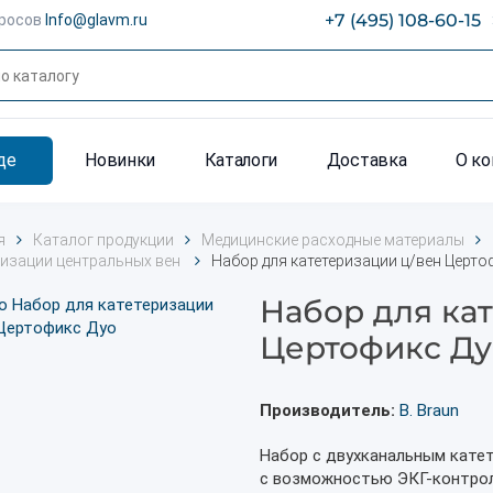
+7 (495) 108-60-15
просов
Info@glavm.ru
де
Новинки
Каталоги
Доставка
О к
я
Каталог продукции
Медицинские расходные материалы
ризации центральных вен
Набор для катетеризации ц/вен Церто
Набор для ка
Цертофикс Ду
Производитель:
B. Braun
Набор с двухканальным кате
с возможностью ЭКГ-контрол