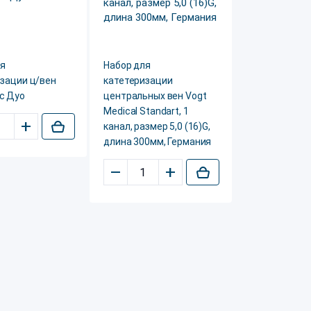
ля
Набор для
зации ц/вен
катетеризации
с Дуо
центральных вен Vogt
Medical Standart, 1
+
канал, размер 5,0 (16)G,
длина 300мм, Германия
–
+