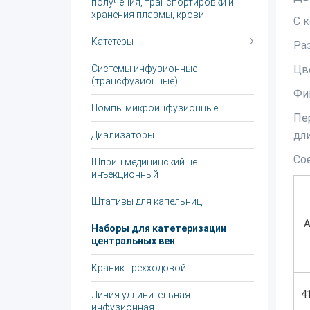
получения, транспортировки и
хранения плазмы, крови
С 
Катетеры
Ра
Системы инфузионные
Цв
(трансфузионные)
Фи
Помпы микроинфузионные
Пе
дли
Диализаторы
Со
Шприц медицинский не
инъекционный
Штативы для капельниц
А
Наборы для катетеризации
центральных вен
Краник трехходовой
4
Линия удлинительная
инфузионная