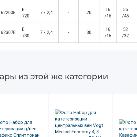
Е
16
55
162200E
7 / 2,4
-
20
720
/16
/45
Е
16
52
162307E
7 / 2,4
-
30
730
/16
/37
ары из этой же категории