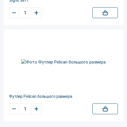
Signs Set1
–
+
Футляр Pelican большого размера
–
+