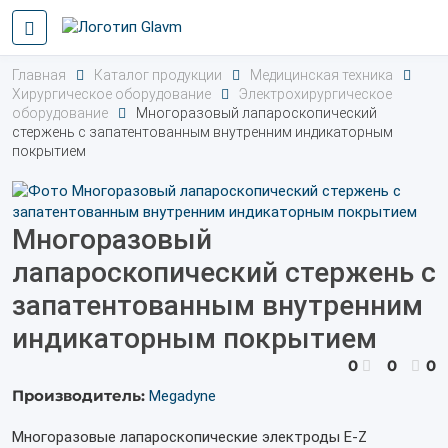
Главная
Каталог продукции
Медицинская техника
Хирургическое оборудование
Электрохирургическое
оборудование
Многоразовый лапароскопический
стержень с запатентованным внутренним индикаторным
покрытием
Многоразовый
лапароскопический стержень с
запатентованным внутренним
индикаторным покрытием
0
0
0
Производитель:
Megadyne
Многоразовые
лапароскопические электроды E-Z