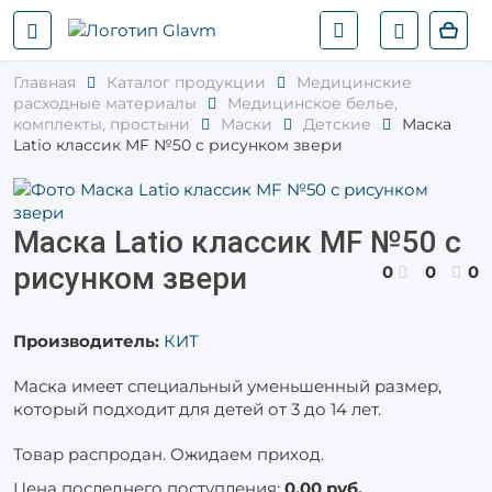
Главная
Каталог продукции
Медицинские
расходные материалы
Медицинское белье,
комплекты, простыни
Маски
Детские
Маска
Latio классик МF №50 с рисунком звери
Маска Latio классик МF №50 с
рисунком звери
0
0
0
Производитель:
КИТ
Маска имеет специальный уменьшенный размер,
который подходит для детей от 3 до 14 лет.
Товар распродан. Ожидаем приход.
Цена последнего поступления:
0,00 руб.