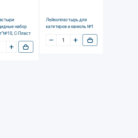
астыри
Лейкопластырь для
цидные набор
катетеров и канюль №1
т"№10, С-Пласт
–
+
+