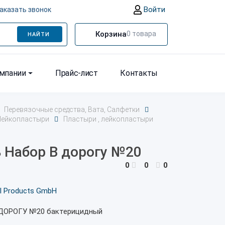
Войти
аказать звонок
Корзина
0
товара
НАЙТИ
омпании
Прайс-лист
Контакты
Перевязочные средства, Вата, Салфетки
Лейкопластыри
Пластыри , лейкопластыри
 Набор В дорогу №20
0
0
0
l Products GmbH
 ДОРОГУ №20 бактерицидный