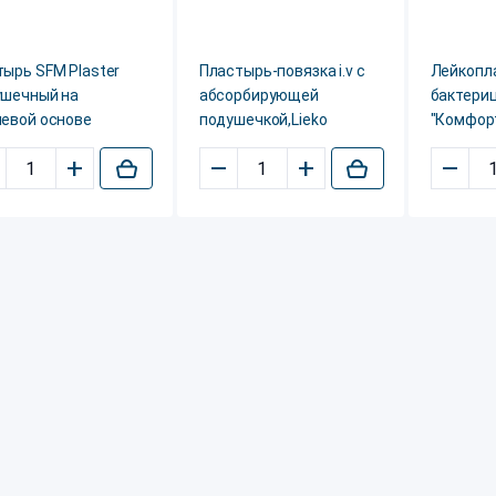
ырь SFM Plaster
Пластырь-повязка i.v с
Лейкопл
ушечный на
абсорбирующей
бактери
невой основе
подушечкой,Lieko
"Комфор
+
–
+
–