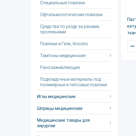
Специальные повязки
Офтальмологические повязки
Паст
кат
Средства по уходу за ранами,
пролежнями
тка
Повязки и Гели, Аполло
–
Тампоны медицинские
Ранозаживляющие
Подкладочные материалы под
полимерные и гипсовые повязки
Иглы медицинские
Шприцы медицинские
Медицинские товары для
хирургии