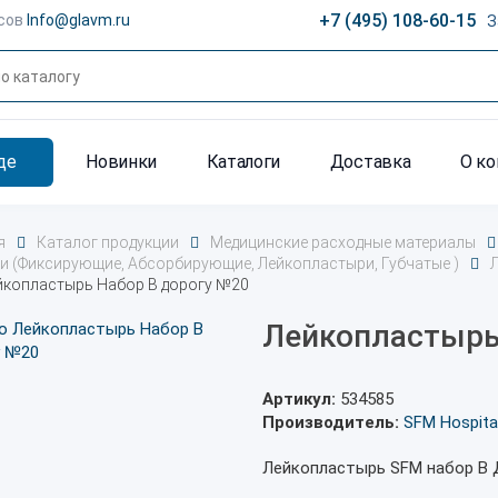
+7 (495) 108-60-15
сов
Info@glavm.ru
З
де
Новинки
Каталоги
Доставка
О к
я
Каталог продукции
Медицинские расходные материалы
и (Фиксирующие, Абсорбирующие, Лейкопластыри, Губчатые )
йкопластырь Набор В дорогу №20
Лейкопластырь
Артикул:
534585
Производитель:
SFM Hospita
Лейкопластырь SFM набор В