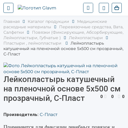
Главная
Каталог продукции
Медицинские
расходные материалы
Перевязочные средства, Вата,
Салфетки
Повязки (Фиксирующие, Абсорбирующие,
Лейкопластыри, Губчатые )
Лейкопластыри
Пластыри , лейкопластыри
Лейкопластырь
катушечный на пленочной основе 5x500 см прозрачный,
С-Пласт
Лейкопластырь катушечный
на пленочной основе 5x500 см
прозрачный, С-Пласт
0
0
0
С-Пласт
Производитель:
Применяется для фиксации лечебных повязок и