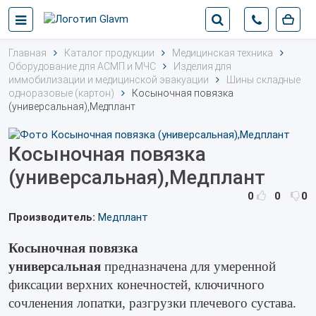
Главная
Каталог продукции
Медицинская техника
Оборудование для АСМП и МЧС
Изделия для
иммобилизации и медицинской эвакуации
Шины складные
одноразовые (картон)
Косыночная повязка
(универсальная),Медплант
Косыночная повязка
(универсальная),Медплант
0
0
0
Производитель:
Медплант
Косыночная повязка
универсальная
предназначена для умеренной
фиксации верхних конечностей, ключичного
сочленения лопатки, разгрузки плечевого сустава.