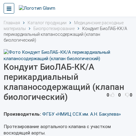
Главная
Каталог продукции
Медицинские расходные
материалы
Биопротезирование
Кондуит БиоЛАБ-КК/А
перикардиальный клапаносодержащий (клапан
биологический)
Кондуит БиоЛАБ-КК/А
перикардиальный
клапаносодержащий (клапан
биологический)
0
0
0
Производитель:
ФГБУ «НМИЦ ССХ им. А.Н. Бакулева»
Протезирование аортального клапана с участком
восходящей аорты.