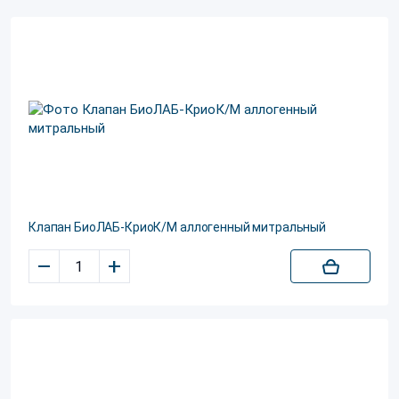
Клапан БиоЛАБ-КриоК/М аллогенный митральный
–
+