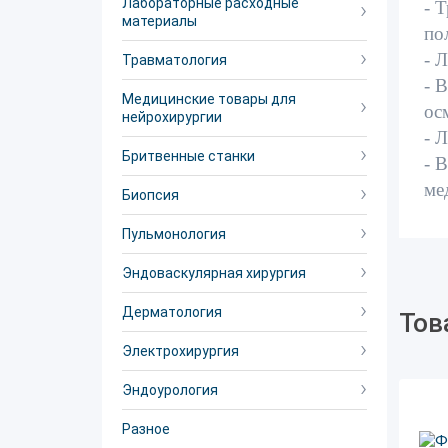
Лабораторные расходные
- 
материалы
по
- 
Травматология
- 
Медицинские товары для
ос
нейрохирургии
- 
Бритвенные станки
- 
ме
Биопсия
Пульмонология
Эндоваскулярная хирургия
Дерматология
Тов
Электрохирургия
Эндоурология
Разное