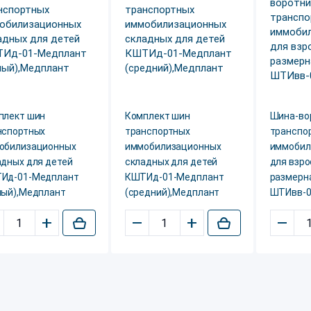
плект шин
Комплект шин
Шина-во
нспортных
транспортных
транспо
обилизационных
иммобилизационных
иммобил
адных для детей
складных для детей
для взро
Ид-01-Медплант
КШТИд-01-Медплант
размерн
лый),Медплант
(средний),Медплант
ШТИвв-0
+
–
+
–