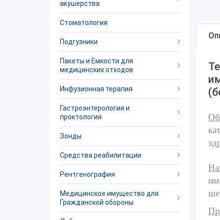
акушерства
Стоматология
Оп
Подгузники
Пакеты и Емкости для
Те
медицинских отходов
и
Инфузионная терапия
(
Гастроэнтерология и
Об
проктология
ка
Зонды
зд
Средства реабилитации
На
Рентгенография
им
ше
Медицинское имущество для
Гражданской обороны
Пр