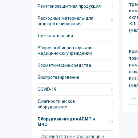
Рентгенозащитная продукция
Расходные материалы для
эндопротезирования
Лучевая терапия
Уборочный инвентарь для
Ком
медицинских учреждений
тра
имм
Косметические средства
скл
Биопротезирование
КШТ
(ма
COVID-19
–
Диагностическое
оборудование
Оборудование для АСМП и
МЧС
Изделия для иммобилизации и