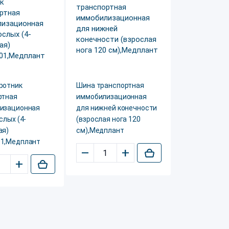
ротник
Шина транспортная
ртная
иммобилизационная
изационная
для нижней конечности
слых (4-
(взрослая нога 120
ая)
см),Медплант
1,Медплант
–
+
+