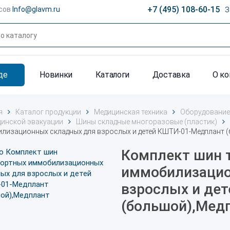
+7 (495) 108-60-15
сов
Info@glavm.ru
З
де
Новинки
Каталоги
Доставка
О к
я
Каталог продукции
Медицинская техника
Оборудование
цинской эвакуации
Шины складные многоразовые (пластик)
лизационных складных для взрослых и детей КШТИ-01-Медплант 
Комплект шин 
иммобилизацио
взрослых и де
(большой),Мед