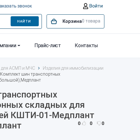
Войти
аказать звонок
Корзина
0
товара
НАЙТИ
омпании
Прайс-лист
Контакты
 для АСМП и МЧС
Изделия для иммобилизации
Комплект шин транспортных
(большой),Медплант
транспортных
нных складных для
тей КШТИ-01-Медплант
плант
0
0
0