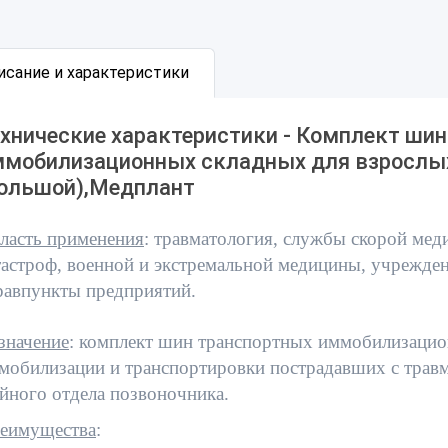
исание и характеристики
хнические характеристики - Комплект ши
ммобилизационных складных для взрослы
большой),Медплант
ласть применения
: травматология, службы скорой ме
тастроф, военной и экстремальной медицины, учрежде
равпункты предприятий.
значение
: комплект шин транспортных иммобилизацио
мобилизации и транспортировки пострадавших с трав
йного отдела позвоночника.
еимущества
: