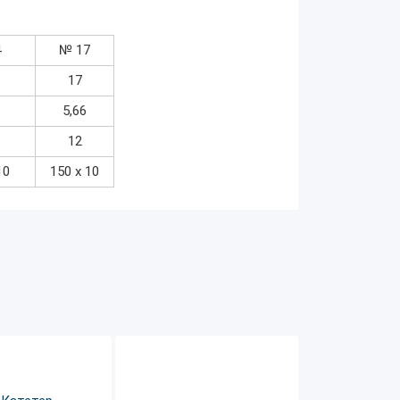
4
№ 17
17
5,66
12
10
150 х 10