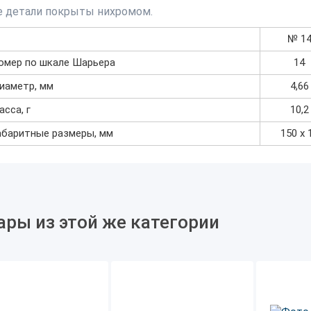
е детали покрыты нихромом.
№ 1
омер по шкале Шарьера
14
иаметр, мм
4,66
асса, г
10,2
абаритные размеры, мм
150 х 
ары из этой же категории