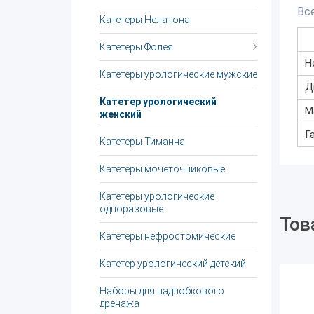
Вс
Катетеры Нелатона
Катетеры Фолея
Н
Катетеры урологические мужские
Д
Катетер урологический
М
женский
Г
Катетеры Тиманна
Катетеры мочеточниковые
Катетеры урологические
одноразовые
Тов
Катетеры нефростомические
Катетер урологический детский
Наборы для надлобкового
дренажа