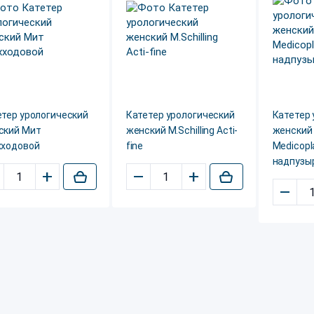
етер урологический
Катетер урологический
Катетер 
ский Мит
женский M.Schilling Acti-
женский 
хходовой
fine
Medicopl
надпузы
+
–
+
–