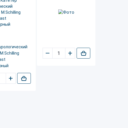
урологический
–
+
M.Schilling
ast
рный
+