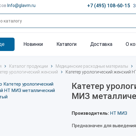
+7 (495) 108-60-15
сов
Info@glavm.ru
З
де
Новинки
Каталоги
Доставка
О к
я
Каталог продукции
Медицинские расходные материалы
етер урологический женский
Катетер урологический женский 
Катетер уролог
МИЗ металличе
Производитель:
НТ МИЗ
Предназначен для выведения