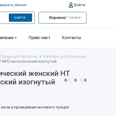
Войти
аказать звонок
Корзина
0
товара
НАЙТИ
омпании
Прайс-лист
Контакты
Товары для Урологии
Катетеры урологические
НТ МИЗ металлический изогнутый
ический женский НТ
ский изогнутый
0
0
0
 мочи и промывания мочевого пузыря