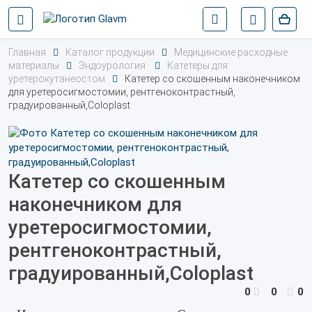
Главная
Каталог продукции
Медицинские расходные
материалы
Эндоурология
Катетеры для
уретерокутанеостом
Катетер со скошенным наконечником
для уретеросигмостомии, рентгеноконтрастный,
градуированный,Coloplast
Катетер со скошенным
наконечником для
уретеросигмостомии,
рентгеноконтрастный,
градуированный,Coloplast
0
0
0