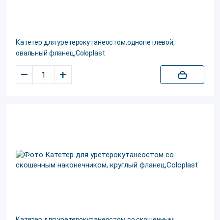
Катетер для уретерокутанеостом,однопетлевой,
овальный фланец,Coloplast
–
+
Катетер для уретерокутанеостом со скошенным