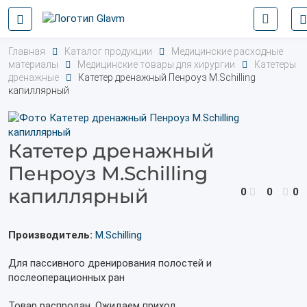
Главная
Каталог продукции
Медицинские расходные
материалы
Медицинские товары для хирургии
Катетеры
дренажные
Катетер дренажный Пенроуз M.Schilling
капиллярный
Катетер дренажный
Пенроуз M.Schilling
капиллярный
0
0
0
Производитель:
M.Schilling
Для пассивного дренирования полостей и
послеоперационных ран
Товар распродан. Ожидаем приход.