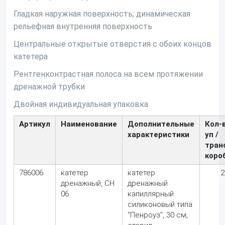
Гладкая наружная поверхность; динамическая
рельефная внутренняя поверхность
Центральные открытые отверстия с обоих концов
катетера
Рентгенконтрастная полоса на всем протяжении
дренажной трубки
Двойная индивидуальная упаковка
Артикул
Наименование
Дополнительные
Кол-
характеристики
уп /
тран
коро
786006
катетер
катетер
2
дренажный, CH
дренажный
06
капиллярный
силиконовый типа
"Пенроуз", 30 см,