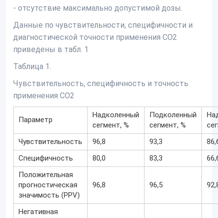
- отсутствие максимально допустимой дозы.
Данные по чувствительности, специфичности и
диагностической точности применения CO2
приведены в табл. 1
Таблица 1.
Чувствительность, специфичность и точность
применения СО2
Надколенный
Подколенный
На
Параметр
сегмент, %
сегмент, %
сег
Чувствительность
96,8
93,3
86,
Специфичность
80,0
83,3
66,
Положительная
прогностическая
96,8
96,5
92,
значимость (PPV)
Негативная