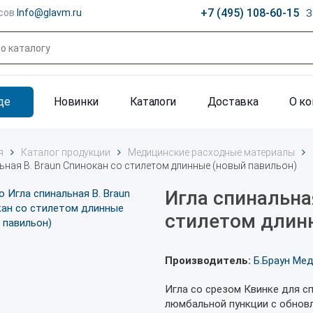
+7 (495) 108-60-15
сов
Info@glavm.ru
З
де
Новинки
Каталоги
Доставка
О к
я
Каталог продукции
Медицинские расходные материалы
ьная B. Braun Спинокан со стилетом длинные (новый павильон)
Игла спинальна
стилетом длин
Производитель:
Б.Браун Ме
Игла со срезом Квинке для с
люмбальной пункции с обнов