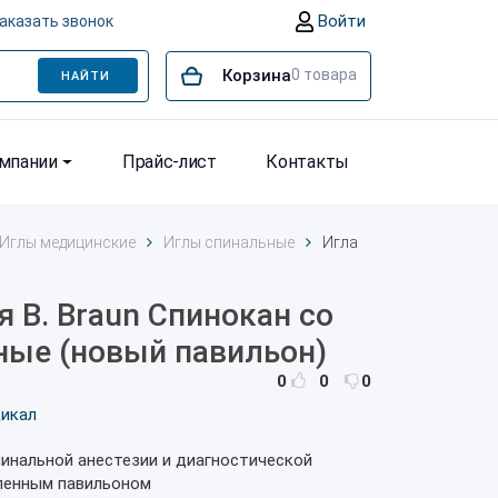
Войти
аказать звонок
Корзина
0
товара
НАЙТИ
омпании
Прайс-лист
Контакты
Иглы медицинские
Иглы спинальные
Игла
я B. Braun Спинокан со
ные (новый павильон)
0
0
0
дикал
пинальной анестезии и диагностической
ленным павильоном