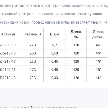
четливый тактильный ответ при продвижении иглы благод
стоянный контроль направления и прилагаемого усилия
нструкция новой проводниковой иглы позволяет увеличи
Длина,
Длина,
Артикул
Размер, G
Ø, мм
мм
дюймы
506090-13
22G
0,7
120
4¾”
505913-13
25G
0,50
120
4¾”
504917-13
26G
0,45
120
4¾”
502140-13
27G
0,40
120
4¾”
501918-13
29G
0,33
120
4¾”