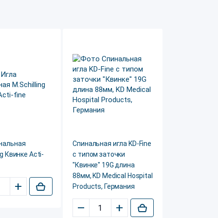
инальная
Спинальная игла KD-Fine
ng Квинке Acti-
с типом заточки
"Квинке" 19G длина
88мм, KD Medical Hospital
+
Products, Германия
–
+