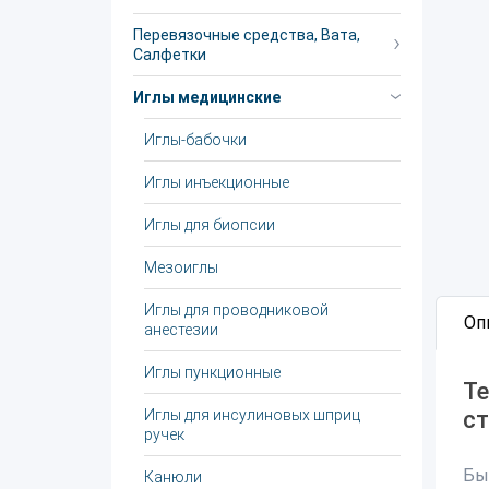
Перевязочные средства, Вата,
Салфетки
Иглы медицинские
Иглы-бабочки
Иглы инъекционные
Иглы для биопсии
Мезоиглы
Иглы для проводниковой
Оп
анестезии
Иглы пункционные
Те
Иглы для инсулиновых шприц
ст
ручек
Бы
Канюли