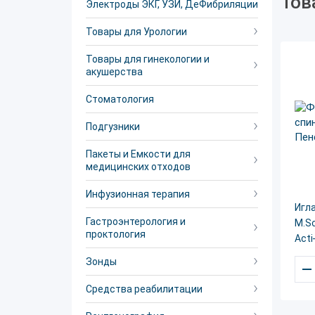
Тов
Электроды ЭКГ, УЗИ, ДеФибриляции
Товары для Урологии
Товары для гинекологии и
акушерства
Стоматология
Подгузники
Пакеты и Емкости для
медицинских отходов
Инфузионная терапия
Игл
Гастроэнтерология и
M.Sc
проктология
Acti
Зонды
–
Средства реабилитации