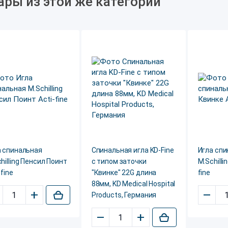
ары из этой же категории
а спинальная
Спинальная игла KD-Fine
Игла сп
hilling Пенсил Поинт
с типом заточки
M.Schilli
-fine
"Квинке" 22G длина
fine
88мм, KD Medical Hospital
+
–
Products, Германия
–
+