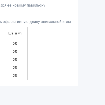
аря ее новому павильону
ть эффективную длину спинальной иглы
Шт. в уп.
25
25
25
25
25