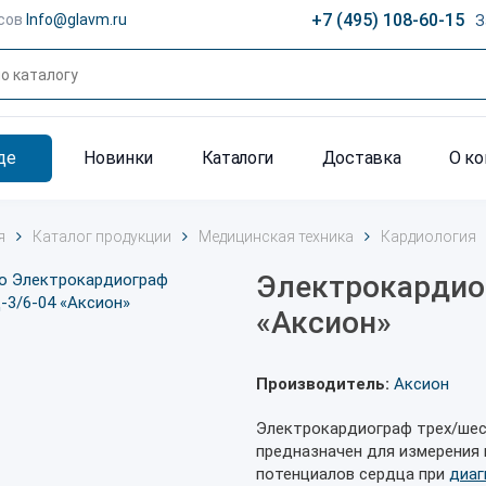
+7 (495) 108-60-15
сов
Info@glavm.ru
З
де
Новинки
Каталоги
Доставка
О к
я
Каталог продукции
Медицинская техника
Кардиология
Электрокардио
«Аксион»
Производитель:
Аксион
Электрокардиограф трех/шес
предназначен для измерения 
потенциалов сердца при
диаг