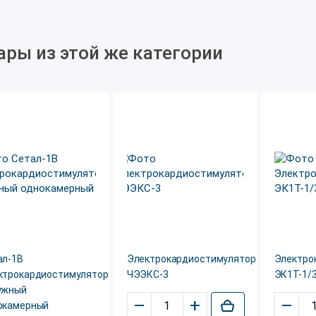
ары из этой же категории
ал-1В
Электрокардиостимулятор
Электро
ктрокардиостимулятор
ЧЭЭКС-3
ЭК1Т-1/
ужный
–
+
–
окамерный