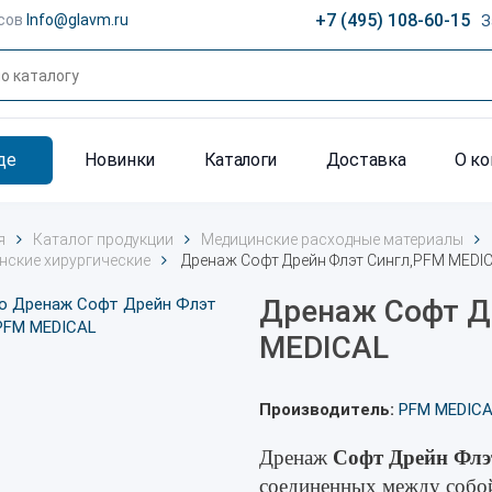
+7 (495) 108-60-15
сов
Info@glavm.ru
З
де
Новинки
Каталоги
Доставка
О к
я
Каталог продукции
Медицинские расходные материалы
нские хирургические
Дренаж Софт Дрейн Флэт Сингл,PFM MEDI
Дренаж Софт Д
MEDICAL
Производитель:
PFM MEDIC
Дренаж
Софт Дрейн Флэ
соединенных между собой