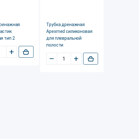
дренажная
Трубка дренажная
астик
Apexmed силиконовая
я тип 2
для плевральной
полости
+
–
+