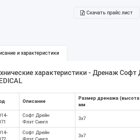
Скачать прайс лист
исание и характеристики
хнические характеристики - Дренаж Софт
EDICAL
Размер дренажа (высота 
од
Описание
мм
014-
Софт Дрейн
3х7
071
Флэт Сингл
014-
Софт Дрейн
3х7
072
Флэт Сингл