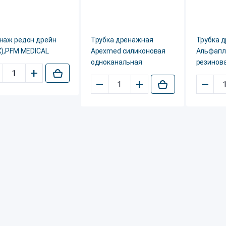
наж редон дрейн
Трубка дренажная
Трубка 
Х),PFM MEDICAL
Apexmed силиконовая
Альфапл
одноканальная
резинова
+
–
+
–