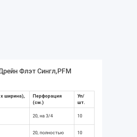
 Дрейн Флэт Сингл,PFM
х ширина),
Перфорация
Уп/
(см.)
шт.
20, на 3/4
10
20, полностью
10