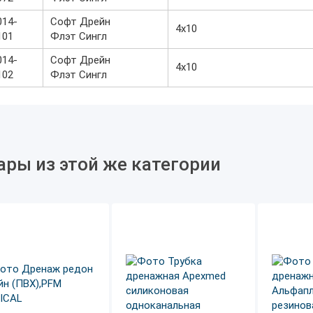
014-
Софт Дрейн
4х10
101
Флэт Сингл
014-
Софт Дрейн
4х10
102
Флэт Сингл
ары из этой же категории