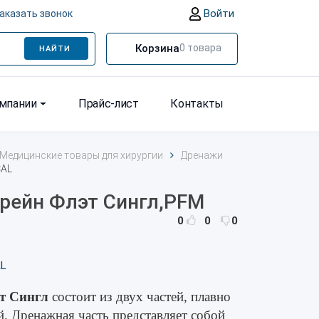
Войти
аказать звонок
Корзина
0
товара
НАЙТИ
омпании
Прайс-лист
Контакты
Медицинские товары для хирургии
Дренажи
CAL
рейн Флэт Сингл,PFM
0
0
0
AL
т Сингл
состоит из двух частей, плавно
. Дренажная часть представляет собой