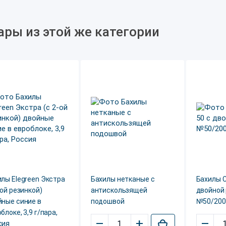
ары из этой же категории
лы Elegreen Экстра
Бахилы нетканые с
Бахилы С
-ой резинкой)
антискользящей
двойной
йные синие в
подошвой
№50/200
блоке, 3,9 г/пара,
–
+
–
сия