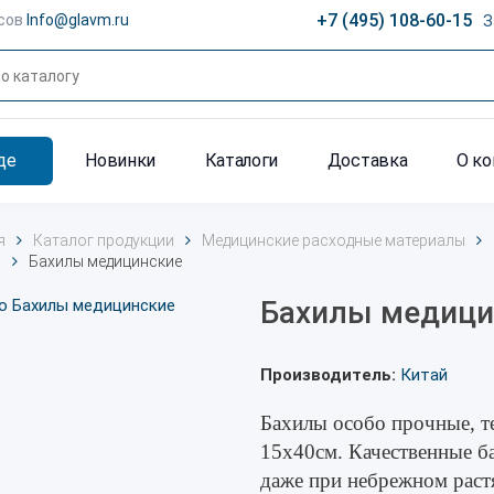
+7 (495) 108-60-15
сов
Info@glavm.ru
З
де
Новинки
Каталоги
Доставка
О к
я
Каталог продукции
Медицинские расходные материалы
ы
Бахилы медицинские
Бахилы медици
Производитель:
Китай
Бахилы особо прочные, т
15х40см. Качественные ба
даже при небрежном растя