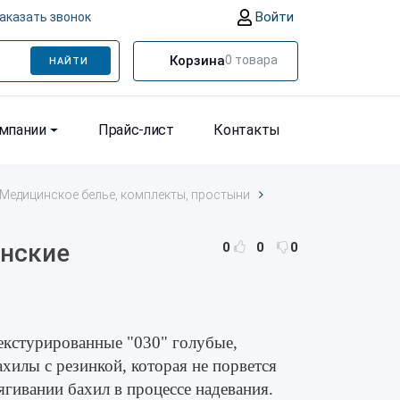
Войти
аказать звонок
Корзина
0
товара
НАЙТИ
омпании
Прайс-лист
Контакты
Медицинское белье, комплекты, простыни
нские
0
0
0
екстурированные "030" голубые,
хилы с резинкой, которая не порвется
гивании бахил в процессе надевания.