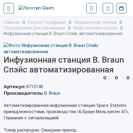
Главная
Каталог продукции
Медицинская техника
Оборудование для реанимации
Инфузионные насосы
Инфузионная станция B. Braun Спэйс автоматизированная
Инфузионная станция B. Braun
Спэйс автоматизированная
0
0
0
Артикул:
8713140
Производитель:
B. Braun
Автоматизированная инфузионная станция Space Stationс
принадлежностями, производства «Б.Браун Мельзунген АГ»,
Германия с сигнализацией
Товар распродан. Ожидаем приход.