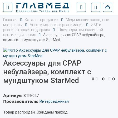
Главная
Каталог продукции
Медицинские расходные
материалы
Анестезиология и реанимация
ИВЛ и
респираторная поддержка
Шлемы для неинвазивной
вентиляции легких
Аксессуары для СРАP небулайзера,
комплект с мундштуком StarMed
Аксессуары для СРАP
небулайзера, комплект с
мундштуком StarMed
0
0
0
Артикул:
STR/027
Производитель:
Интерседжикал
Товар распродан. Ожидаем приход.