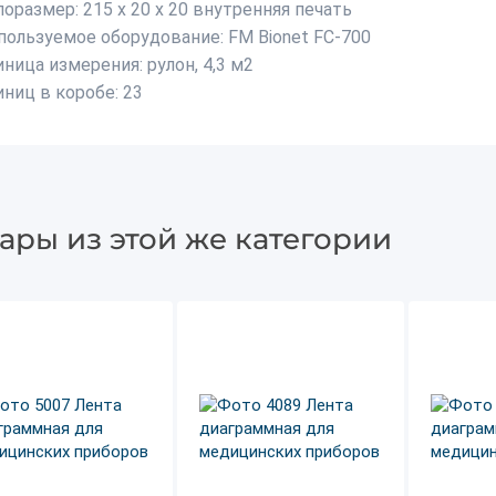
поразмер:
215 х 20 х 20 внутренняя печать
пользуемое оборудование:
FM Bionet FC-700
иница измерения: р
улон, 4,3 м2
иниц в коробе:
23
ары из этой же категории