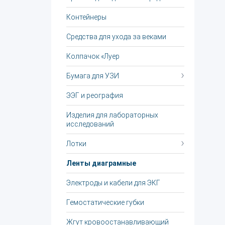
Контейнеры
Средства для ухода за веками
Колпачок «Луер
Бумага для УЗИ
ЭЭГ и реография
Изделия для лабораторных
исследований
Лотки
Ленты диаграмные
Электроды и кабели для ЭКГ
Гемостатические губки
Жгут крoвooстaнaвливaющий