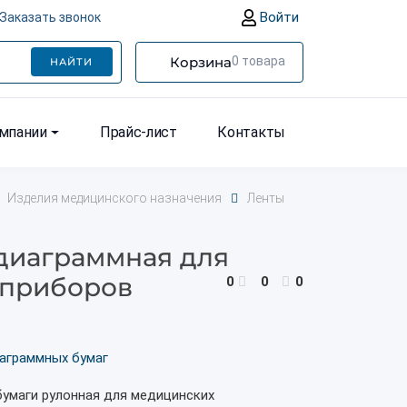
Войти
Заказать звонок
Корзина
0
товара
НАЙТИ
омпании
Прайс-лист
Контакты
Изделия медицинского назначения
Ленты
 диаграммная для
 приборов
0
0
0
аграммных бумаг
бумаги рулонная для медицинских