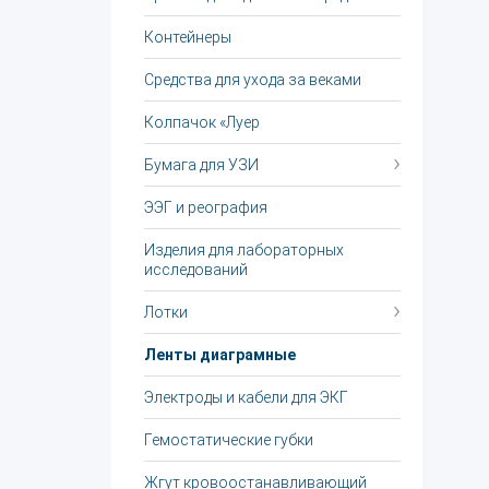
Контейнеры
Средства для ухода за веками
Колпачок «Луер
Бумага для УЗИ
ЭЭГ и реография
Изделия для лабораторных
исследований
Лотки
Ленты диаграмные
Электроды и кабели для ЭКГ
Гемостатические губки
Жгут крoвooстaнaвливaющий