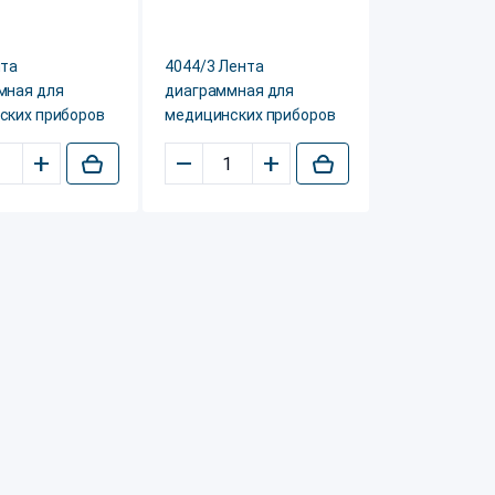
нта
4044/3 Лента
мная для
диаграммная для
ских приборов
медицинских приборов
+
–
+