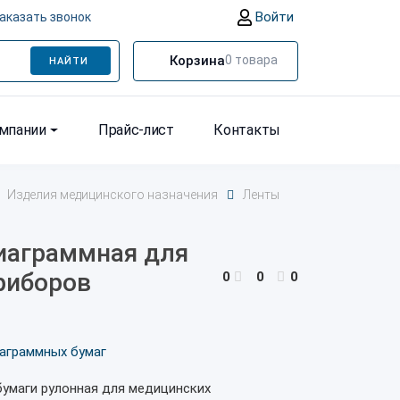
Войти
аказать звонок
Корзина
0
товара
НАЙТИ
омпании
Прайс-лист
Контакты
Изделия медицинского назначения
Ленты
иаграммная для
риборов
0
0
0
аграммных бумаг
бумаги рулонная для медицинских