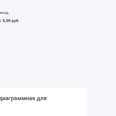
иход.
я:
0,00 руб.
 диаграммная для