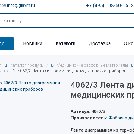
+7 (495) 108-60-15
сов
Info@glavm.ru
З
де
Новинки
Каталоги
Доставка
О к
я
Каталог продукции
Медицинские расходные материалы
мные
4062/3 Лента диаграммная для медицинских приборов
4062/3 Лента д
медицинских п
Артикул:
4062/3
Производитель:
Фабрика ди
Лента диаграммная из термо