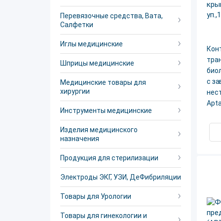
Перевязочные средства, Вата,
Салфетки
Иглы медицинские
Конт
тра
Шприцы медицинские
био
с з
Медицинские товары для
хирургии
нест
Apt
Инструменты медицинские
Изделия медицинского
назначения
Продукция для стерилизации
Электроды ЭКГ, УЗИ, ДеФибриляции
Товары для Урологии
Товары для гинекологии и