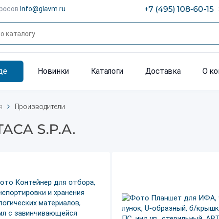
+7 (495) 108-60-15
просов
Info@glavm.ru
де
Новинки
Каталоги
Доставка
О к
я
Производители
ACA S.P.A.