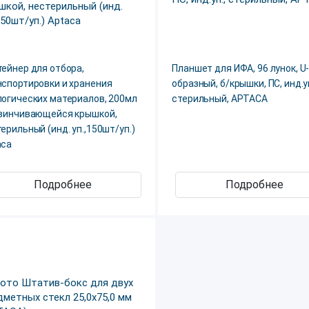
ейнер для отбора,
Планшет для ИФА, 96 лунок, U
нспортировки и хранения
образный, б/крышки, ПС, инд.уп
логических материалов, 200мл
стерильный, APTACA
авинчивающейся крышкой,
ерильный (инд. уп.,150шт/уп.)
aca
Подробнее
Подробнее