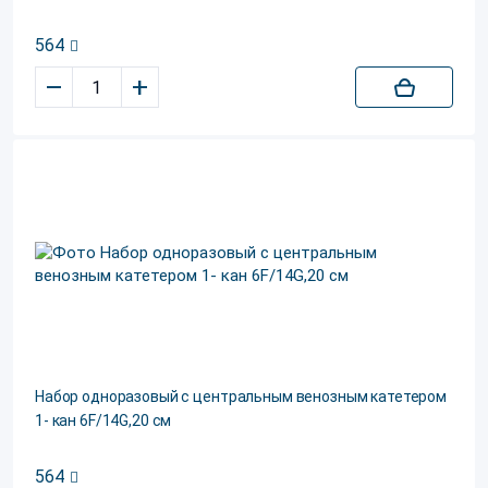
564
–
+
Набор одноразовый с центральным венозным катетером
1- кан 6F/14G,20 см
564