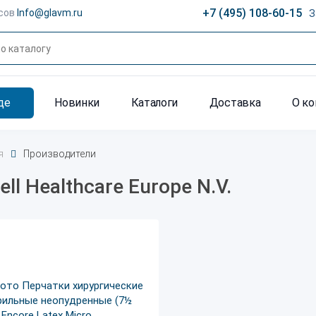
+7 (495) 108-60-15
сов
Info@glavm.ru
З
де
Новинки
Каталоги
Доставка
О к
я
Производители
ell Healthcare Europe N.V.