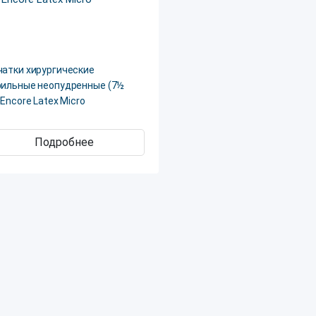
чатки хирургические
рильные неопудренные (7½
 Encore Latex Micro
Подробнее