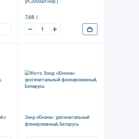
уп.,2000шт/кор.)
7,68
–
+
й с
Зонд «Юнона»: урогенитальный
флокированный, Беларусь