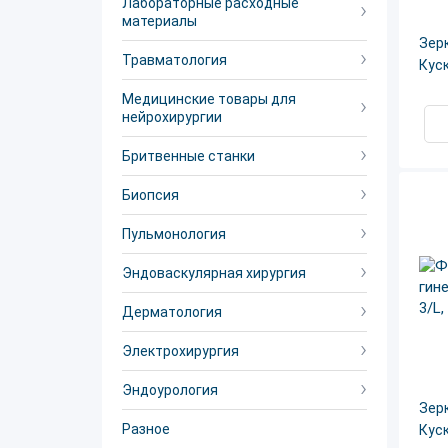
Лабораторные расходные
материалы
Зер
Травматология
Куск
Медицинские товары для
нейрохирургии
Бритвенные станки
Биопсия
Пульмонология
Эндоваскулярная хирургия
Дерматология
Электрохирургия
Эндоурология
Зер
Разное
Куск