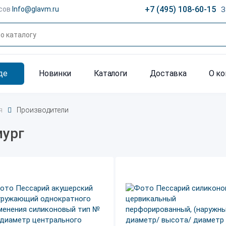
+7 (495) 108-60-15
сов
Info@glavm.ru
З
де
Новинки
Каталоги
Доставка
О к
я
Производители
ург