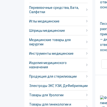
Перевязочные средства, Вата,
Салфетки
Иглы медицинские
Пес
раз
Шприцы медицинские
при
— д
Медицинские товары для
хирургии
отве
осно
Инструменты медицинские
Изделия медицинского
назначения
Продукция для стерилизации
Электроды ЭКГ, УЗИ, ДеФибриляции
Товары для Урологии
Товары для гинекологии и